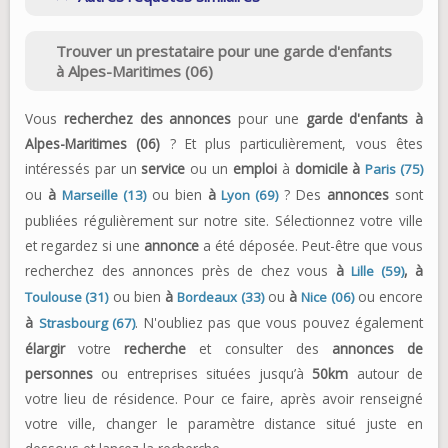
Trouver un prestataire pour une garde d'enfants
à Alpes-Maritimes (06)
Vous
recherchez des annonces
pour une
garde d'enfants
à
Alpes-Maritimes (06)
? Et plus particulièrement, vous êtes
intéressés par un
service
ou un
emploi
à
domicile à
Paris (75)
ou
à
ou bien
à
? Des
annonces
sont
Marseille (13)
Lyon (69)
publiées régulièrement sur notre site. Sélectionnez votre ville
et regardez si une
annonce
a été déposée. Peut-être que vous
recherchez des annonces près de chez vous
à
,
à
Lille (59)
ou bien
à
ou
à
ou encore
Toulouse (31)
Bordeaux (33)
Nice (06)
à
. N'oubliez pas que vous pouvez également
Strasbourg (67)
élargir
votre
recherche
et consulter des
annonces de
personnes
ou entreprises situées jusqu’à
50km
autour de
votre lieu de résidence. Pour ce faire, après avoir renseigné
votre ville, changer le paramètre distance situé juste en