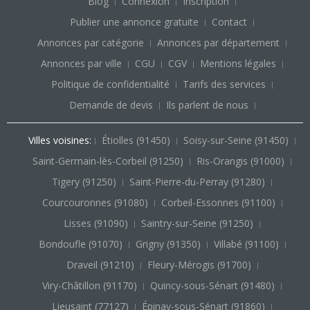
Blog
Connexion
Inscription
Publier une annonce gratuite
Contact
Annonces par catégorie
Annonces par département
Annonces par ville
CGU
CGV
Mentions légales
Politique de confidentialité
Tarifs des services
Demande de devis
Ils parlent de nous
Villes voisines:
Étiolles (91450)
Soisy-sur-Seine (91450)
Saint-Germain-lès-Corbeil (91250)
Ris-Orangis (91000)
Tigery (91250)
Saint-Pierre-du-Perray (91280)
Courcouronnes (91080)
Corbeil-Essonnes (91100)
Lisses (91090)
Saintry-sur-Seine (91250)
Bondoufle (91070)
Grigny (91350)
Villabé (91100)
Draveil (91210)
Fleury-Mérogis (91700)
Viry-Châtillon (91170)
Quincy-sous-Sénart (91480)
Lieusaint (77127)
Épinay-sous-Sénart (91860)