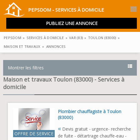
PEPSDOM - SERVICES À DOMICILE
PUBLIEZ UNE ANNONCE
PEPSDOM
»
SERVICES À DOMICILE
»
VAR (83)
»
TOULON (83000)
»
MAISON ET TRAVAUX
»
ANNONCES
Montrer les filtres
Maison et travaux Toulon (83000) - Services à
domicile
Plombier chauffagiste à Toulon
(83000)
«
Devis gratuit - urgence- recherche
OFFRE DE SERVICE
de fuite - détartrage chauffe-eau -