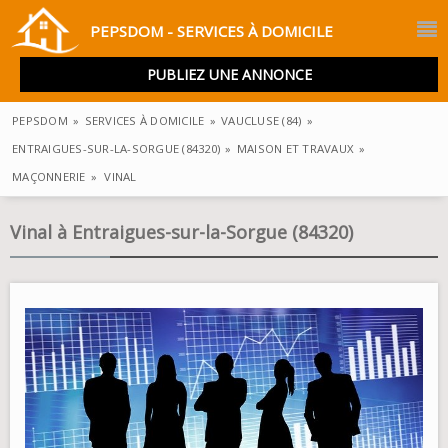
PEPSDOM - SERVICES À DOMICILE
PUBLIEZ UNE ANNONCE
PEPSDOM
»
SERVICES À DOMICILE
»
VAUCLUSE (84)
»
ENTRAIGUES-SUR-LA-SORGUE (84320)
»
MAISON ET TRAVAUX
»
MAÇONNERIE
»
VINAL
Vinal à Entraigues-sur-la-Sorgue (84320)